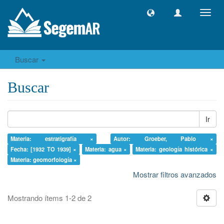
Camb
naveg
Buscar
Buscar
Ir
Materia: estratigrafía ×
Autor: Groeber, Pablo ×
Fecha: [1932 TO 1939] ×
Materia: agua ×
Materia: geología histórica ×
Materia: geomorfología ×
Mostrar filtros avanzados
Mostrando ítems 1-2 de 2