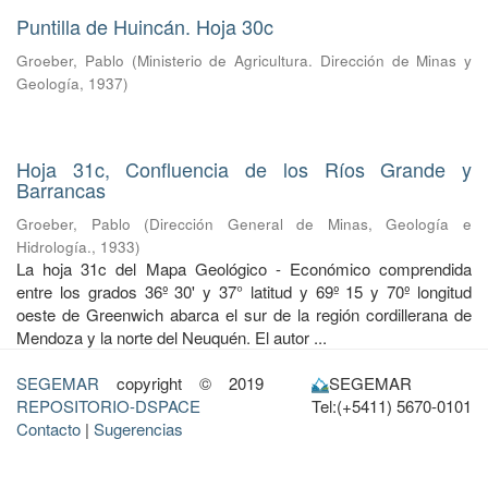
Puntilla de Huincán. Hoja 30c
Groeber, Pablo
(
Ministerio de Agricultura. Dirección de Minas y
Geología
,
1937
)
Hoja 31c, Confluencia de los Ríos Grande y
Barrancas
Groeber, Pablo
(
Dirección General de Minas, Geología e
Hidrología.
,
1933
)
La hoja 31c del Mapa Geológico - Económico comprendida
entre los grados 36º 30' y 37° latitud y 69º 15 y 70º longitud
oeste de Greenwich abarca el sur de la región cordillerana de
Mendoza y la norte del Neuquén. El autor ...
SEGEMAR
copyright © 2019
SEGEMAR
REPOSITORIO-DSPACE
Tel:(+5411) 5670-0101
Contacto
|
Sugerencias