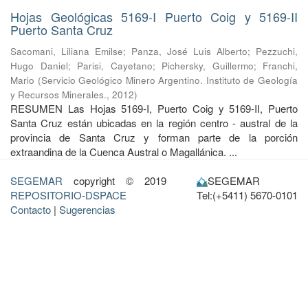
Hojas Geológicas 5169-I Puerto Coig y 5169-II
Puerto Santa Cruz
Sacomani, Liliana Emilse
;
Panza, José Luis Alberto
;
Pezzuchi,
Hugo Daniel
;
Parisi, Cayetano
;
Pichersky, Guillermo
;
Franchi,
Mario
(
Servicio Geológico Minero Argentino. Instituto de Geología
y Recursos Minerales.
,
2012
)
RESUMEN Las Hojas 5169-I, Puerto Coig y 5169-II, Puerto
Santa Cruz están ubicadas en la región centro - austral de la
provincia de Santa Cruz y forman parte de la porción
extraandina de la Cuenca Austral o Magallánica. ...
SEGEMAR
copyright © 2019
SEGEMAR
REPOSITORIO-DSPACE
Tel:(+5411) 5670-0101
Contacto
|
Sugerencias