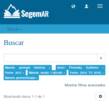
Camb
naveg
Buscar
Buscar
Ir
Materia: geología histórica ×
Autor: Pichersky, Guillermo ×
Fecha: 2012 ×
Materia: escala 1:250.000 ×
Fecha: [2010 TO 2019] ×
Materia: geomorfología ×
Mostrar filtros avanzados
Mostrando ítems 1-1 de 1