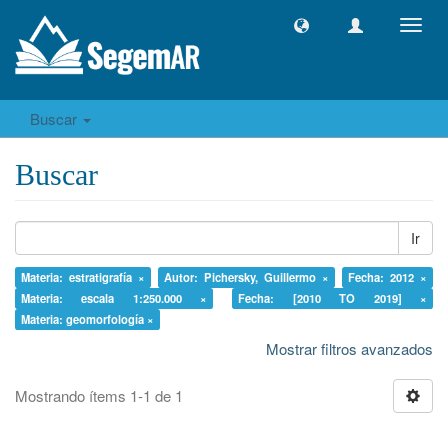
Camb
naveg
Buscar
Buscar
Ir
Materia: estratigrafía ×
Autor: Pichersky, Guillermo ×
Fecha: 2012 ×
Materia: escala 1:250.000 ×
Fecha: [2010 TO 2019] ×
Materia: geomorfología ×
Mostrar filtros avanzados
Mostrando ítems 1-1 de 1