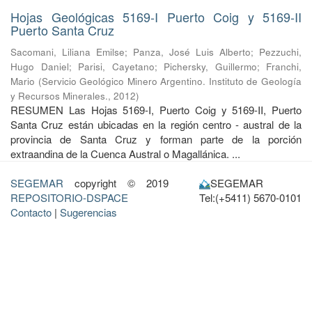
Hojas Geológicas 5169-I Puerto Coig y 5169-II
Puerto Santa Cruz
Sacomani, Liliana Emilse
;
Panza, José Luis Alberto
;
Pezzuchi,
Hugo Daniel
;
Parisi, Cayetano
;
Pichersky, Guillermo
;
Franchi,
Mario
(
Servicio Geológico Minero Argentino. Instituto de Geología
y Recursos Minerales.
,
2012
)
RESUMEN Las Hojas 5169-I, Puerto Coig y 5169-II, Puerto
Santa Cruz están ubicadas en la región centro - austral de la
provincia de Santa Cruz y forman parte de la porción
extraandina de la Cuenca Austral o Magallánica. ...
SEGEMAR
copyright © 2019
SEGEMAR
REPOSITORIO-DSPACE
Tel:(+5411) 5670-0101
Contacto
|
Sugerencias