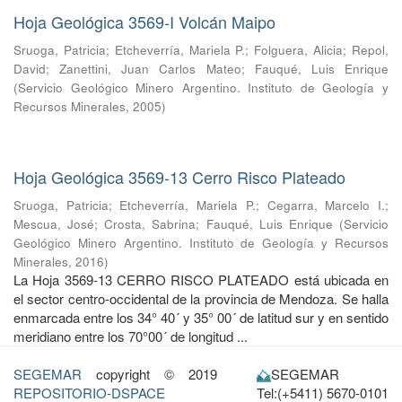
Hoja Geológica 3569-I Volcán Maipo
Sruoga, Patricia
;
Etcheverría, Mariela P.
;
Folguera, Alicia
;
Repol,
David
;
Zanettini, Juan Carlos Mateo
;
Fauqué, Luis Enrique
(
Servicio Geológico Minero Argentino. Instituto de Geología y
Recursos Minerales
,
2005
)
Hoja Geológica 3569-13 Cerro Risco Plateado
Sruoga, Patricia
;
Etcheverría, Mariela P.
;
Cegarra, Marcelo I.
;
Mescua, José
;
Crosta, Sabrina
;
Fauqué, Luis Enrique
(
Servicio
Geológico Minero Argentino. Instituto de Geología y Recursos
Minerales
,
2016
)
La Hoja 3569-13 CERRO RISCO PLATEADO está ubicada en
el sector centro-occidental de la provincia de Mendoza. Se halla
enmarcada entre los 34° 40´ y 35° 00´ de latitud sur y en sentido
meridiano entre los 70°00´ de longitud ...
SEGEMAR
copyright © 2019
SEGEMAR
REPOSITORIO-DSPACE
Tel:(+5411) 5670-0101