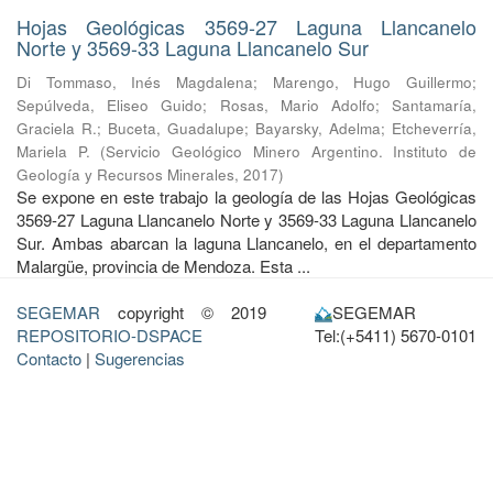
Hojas Geológicas 3569-27 Laguna Llancanelo
Norte y 3569-33 Laguna Llancanelo Sur
Di Tommaso, Inés Magdalena
;
Marengo, Hugo Guillermo
;
Sepúlveda, Eliseo Guido
;
Rosas, Mario Adolfo
;
Santamaría,
Graciela R.
;
Buceta, Guadalupe
;
Bayarsky, Adelma
;
Etcheverría,
Mariela P.
(
Servicio Geológico Minero Argentino. Instituto de
Geología y Recursos Minerales
,
2017
)
Se expone en este trabajo la geología de las Hojas Geológicas
3569-27 Laguna Llancanelo Norte y 3569-33 Laguna Llancanelo
Sur. Ambas abarcan la laguna Llancanelo, en el departamento
Malargüe, provincia de Mendoza. Esta ...
SEGEMAR
copyright © 2019
SEGEMAR
REPOSITORIO-DSPACE
Tel:(+5411) 5670-0101
Contacto
|
Sugerencias