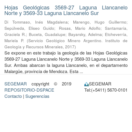
Hojas Geológicas 3569-27 Laguna Llancanelo
Norte y 3569-33 Laguna Llancanelo Sur
Di Tommaso, Inés Magdalena
;
Marengo, Hugo Guillermo
;
Sepúlveda, Eliseo Guido
;
Rosas, Mario Adolfo
;
Santamaría,
Graciela R.
;
Buceta, Guadalupe
;
Bayarsky, Adelma
;
Etcheverría,
Mariela P.
(
Servicio Geológico Minero Argentino. Instituto de
Geología y Recursos Minerales
,
2017
)
Se expone en este trabajo la geología de las Hojas Geológicas
3569-27 Laguna Llancanelo Norte y 3569-33 Laguna Llancanelo
Sur. Ambas abarcan la laguna Llancanelo, en el departamento
Malargüe, provincia de Mendoza. Esta ...
SEGEMAR
copyright © 2019
SEGEMAR
REPOSITORIO-DSPACE
Tel:(+5411) 5670-0101
Contacto
|
Sugerencias