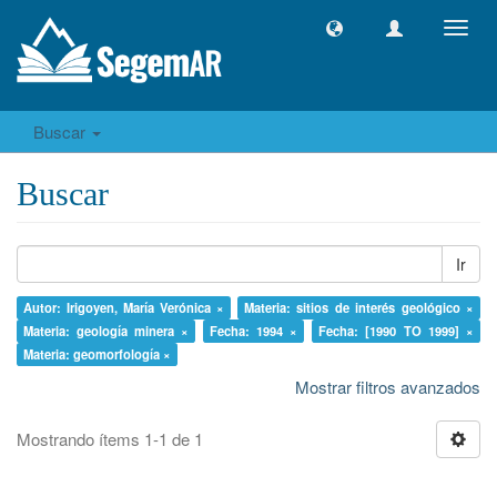
Camb
naveg
Buscar
Buscar
Ir
Autor: Irigoyen, María Verónica ×
Materia: sitios de interés geológico ×
Materia: geología minera ×
Fecha: 1994 ×
Fecha: [1990 TO 1999] ×
Materia: geomorfología ×
Mostrar filtros avanzados
Mostrando ítems 1-1 de 1