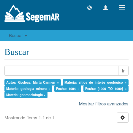
Camb
naveg
Buscar
Buscar
Ir
Autor: Godeas, Marta Carmen ×
Materia: sitios de interés geológico ×
Materia: geología minera ×
Fecha: 1994 ×
Fecha: [1990 TO 1999] ×
Materia: geomorfología ×
Mostrar filtros avanzados
Mostrando ítems 1-1 de 1