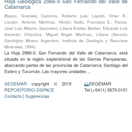
Hoja Geológica 2966-II San Fernando del Valle de
Catamarca
Blasco, Graciela
;
Caminos, Roberto Luis
;
Lapido, Omar R.
;
Lizuaín, Antonio
;
Martínez, Héctor
;
Nullo, Francisco E.
;
Panza,
José Luis Alberto
;
Sacomani, Liliana Emilse
;
Barber, Eduardo Luis
Gerardo
;
Chipulina, Miguel Ángel
;
Martínez, Liliana
(
Servicio
Geológico Minero Argentino. Instituto de Geología y Recursos
Minerales
,
1994
)
La Hoja 2966-II, San Femando del Valle dé Catamarca, está
situada en la región septentrional de las Sierras Pampeanas,
abarcando partes de las provincias de Catamarca, Santiago del
Estero y Tucumán. Las mayores unidades ...
SEGEMAR
copyright © 2019
SEGEMAR
REPOSITORIO-DSPACE
Tel:(+5411) 5670-0101
Contacto
|
Sugerencias