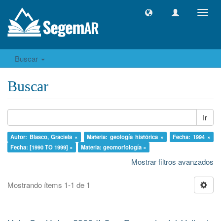
Camb
naveg
Buscar
Buscar
Ir
Autor: Blasco, Graciela ×
Materia: geología histórica ×
Fecha: 1994 ×
Fecha: [1990 TO 1999] ×
Materia: geomorfología ×
Mostrar filtros avanzados
Mostrando ítems 1-1 de 1