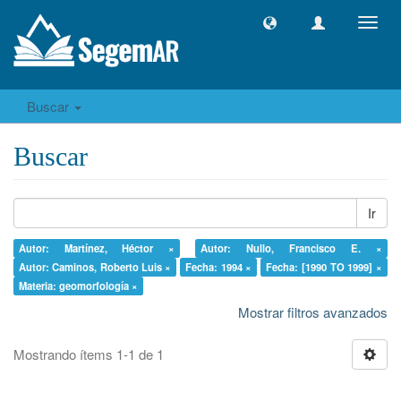
Camb
naveg
Buscar
Buscar
Ir
Autor: Martínez, Héctor ×
Autor: Nullo, Francisco E. ×
Autor: Caminos, Roberto Luis ×
Fecha: 1994 ×
Fecha: [1990 TO 1999] ×
Materia: geomorfología ×
Mostrar filtros avanzados
Mostrando ítems 1-1 de 1