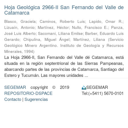
Hoja Geológica 2966-II San Fernando del Valle de
Catamarca
Blasco, Graciela
;
Caminos, Roberto Luis
;
Lapido, Omar R.
;
Lizuaín, Antonio
;
Martínez, Héctor
;
Nullo, Francisco E.
;
Panza,
José Luis Alberto
;
Sacomani, Liliana Emilse
;
Barber, Eduardo Luis
Gerardo
;
Chipulina, Miguel Ángel
;
Martínez, Liliana
(
Servicio
Geológico Minero Argentino. Instituto de Geología y Recursos
Minerales
,
1994
)
La Hoja 2966-II, San Femando del Valle dé Catamarca, está
situada en la región septentrional de las Sierras Pampeanas,
abarcando partes de las provincias de Catamarca, Santiago del
Estero y Tucumán. Las mayores unidades ...
SEGEMAR
copyright © 2019
SEGEMAR
REPOSITORIO-DSPACE
Tel:(+5411) 5670-0101
Contacto
|
Sugerencias