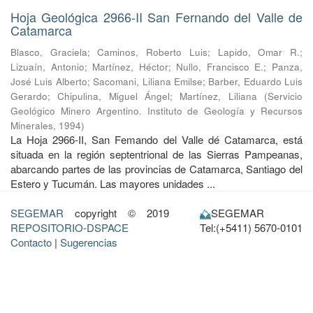
Hoja Geológica 2966-II San Fernando del Valle de
Catamarca
Blasco, Graciela
;
Caminos, Roberto Luis
;
Lapido, Omar R.
;
Lizuaín, Antonio
;
Martínez, Héctor
;
Nullo, Francisco E.
;
Panza,
José Luis Alberto
;
Sacomani, Liliana Emilse
;
Barber, Eduardo Luis
Gerardo
;
Chipulina, Miguel Ángel
;
Martínez, Liliana
(
Servicio
Geológico Minero Argentino. Instituto de Geología y Recursos
Minerales
,
1994
)
La Hoja 2966-II, San Femando del Valle dé Catamarca, está
situada en la región septentrional de las Sierras Pampeanas,
abarcando partes de las provincias de Catamarca, Santiago del
Estero y Tucumán. Las mayores unidades ...
SEGEMAR
copyright © 2019
SEGEMAR
REPOSITORIO-DSPACE
Tel:(+5411) 5670-0101
Contacto
|
Sugerencias