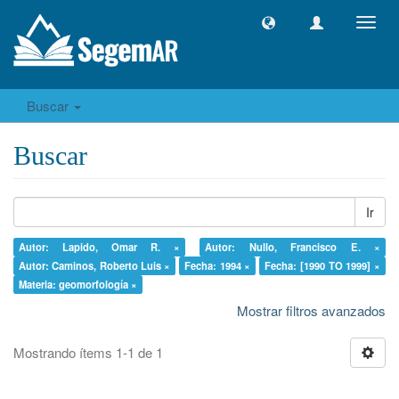
Camb
naveg
Buscar
Buscar
Ir
Autor: Lapido, Omar R. ×
Autor: Nullo, Francisco E. ×
Autor: Caminos, Roberto Luis ×
Fecha: 1994 ×
Fecha: [1990 TO 1999] ×
Materia: geomorfología ×
Mostrar filtros avanzados
Mostrando ítems 1-1 de 1