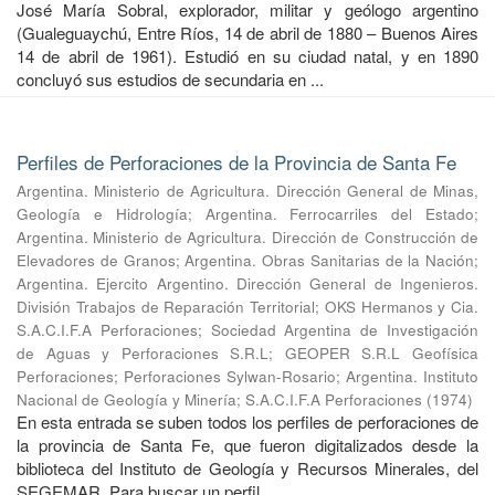
José María Sobral, explorador, militar y geólogo argentino
(Gualeguaychú, Entre Ríos, 14 de abril de 1880 – Buenos Aires
14 de abril de 1961). Estudió en su ciudad natal, y en 1890
concluyó sus estudios de secundaria en ...
Perfiles de Perforaciones de la Provincia de Santa Fe
Argentina. Ministerio de Agricultura. Dirección General de Minas,
Geología e Hidrología
;
Argentina. Ferrocarriles del Estado
;
Argentina. Ministerio de Agricultura. Dirección de Construcción de
Elevadores de Granos
;
Argentina. Obras Sanitarias de la Nación
;
Argentina. Ejercito Argentino. Dirección General de Ingenieros.
División Trabajos de Reparación Territorial
;
OKS Hermanos y Cia.
S.A.C.I.F.A Perforaciones
;
Sociedad Argentina de Investigación
de Aguas y Perforaciones S.R.L
;
GEOPER S.R.L Geofísica
Perforaciones
;
Perforaciones Sylwan-Rosario
;
Argentina. Instituto
Nacional de Geología y Minería
;
S.A.C.I.F.A Perforaciones
(
1974
)
En esta entrada se suben todos los perfiles de perforaciones de
la provincia de Santa Fe, que fueron digitalizados desde la
biblioteca del Instituto de Geología y Recursos Minerales, del
SEGEMAR. Para buscar un perfil ...