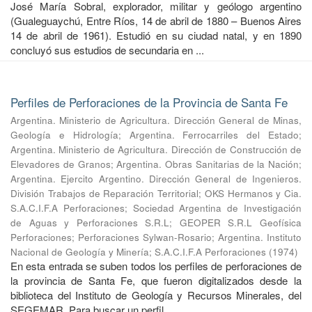
José María Sobral, explorador, militar y geólogo argentino
(Gualeguaychú, Entre Ríos, 14 de abril de 1880 – Buenos Aires
14 de abril de 1961). Estudió en su ciudad natal, y en 1890
concluyó sus estudios de secundaria en ...
Perfiles de Perforaciones de la Provincia de Santa Fe
Argentina. Ministerio de Agricultura. Dirección General de Minas,
Geología e Hidrología
;
Argentina. Ferrocarriles del Estado
;
Argentina. Ministerio de Agricultura. Dirección de Construcción de
Elevadores de Granos
;
Argentina. Obras Sanitarias de la Nación
;
Argentina. Ejercito Argentino. Dirección General de Ingenieros.
División Trabajos de Reparación Territorial
;
OKS Hermanos y Cia.
S.A.C.I.F.A Perforaciones
;
Sociedad Argentina de Investigación
de Aguas y Perforaciones S.R.L
;
GEOPER S.R.L Geofísica
Perforaciones
;
Perforaciones Sylwan-Rosario
;
Argentina. Instituto
Nacional de Geología y Minería
;
S.A.C.I.F.A Perforaciones
(
1974
)
En esta entrada se suben todos los perfiles de perforaciones de
la provincia de Santa Fe, que fueron digitalizados desde la
biblioteca del Instituto de Geología y Recursos Minerales, del
SEGEMAR. Para buscar un perfil ...