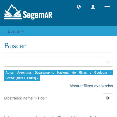
Camb
naveg
Buscar
Buscar
Ir
Autor: Argentina. Departamento Nacional de Minas y Geología ×
Fecha: [1869 TO 1899] ×
Mostrar filtros avanzados
Mostrando ítems 1-1 de 1