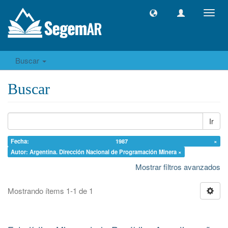
Camb
naveg
Buscar
Buscar
Ir
Fecha: 1987 ×
Autor: Argentina. Dirección Nacional de Programación Minera ×
Mostrar filtros avanzados
Mostrando ítems 1-1 de 1