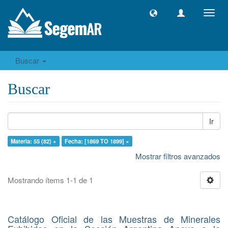
Camb
naveg
Buscar
Buscar
Ir
Materia: 55 (82) ×
Fecha: [1869 TO 1899] ×
Mostrar filtros avanzados
Mostrando ítems 1-1 de 1
Catálogo Oficial de las Muestras de Minerales