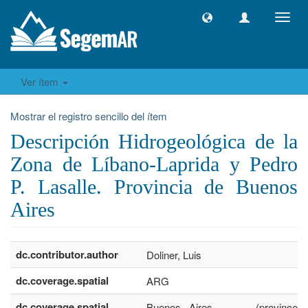
Camb
naveg
Ver ítem
Mostrar el registro sencillo del ítem
Descripción Hidrogeológica de la
Zona de Líbano-Laprida y Pedro
P. Lasalle. Provincia de Buenos
Aires
dc.contributor.author
Doliner, Luis
dc.coverage.spatial
ARG
dc.coverage.spatial
Buenos Aires .......... (province)