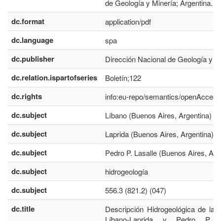
de Geología y Minería; Argentina.
dc.format
application/pdf
dc.language
spa
dc.publisher
Dirección Nacional de Geología y M
dc.relation.ispartofseries
Boletín;122
dc.rights
info:eu-repo/semantics/openAccess
dc.subject
Líbano (Buenos Aires, Argentina)
dc.subject
Laprida (Buenos Aires, Argentina)
dc.subject
Pedro P. Lasalle (Buenos Aires, Arg
dc.subject
hidrogeología
dc.subject
556.3 (821.2) (047)
dc.title
Descripción Hidrogeológica de la 
Líbano-Laprida y Pedro P. La