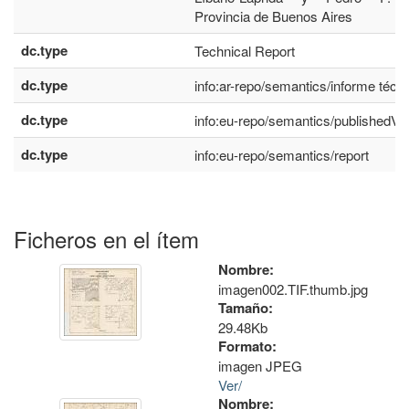
Provincia de Buenos Aires
dc.type
Technical Report
dc.type
info:ar-repo/semantics/informe técn
dc.type
info:eu-repo/semantics/publishedVe
dc.type
info:eu-repo/semantics/report
Ficheros en el ítem
Nombre:
imagen002.TIF.thumb.jpg
Tamaño:
29.48Kb
Formato:
imagen JPEG
Ver/
Nombre: