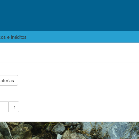
os e Inéditos
s
aterias
Ir