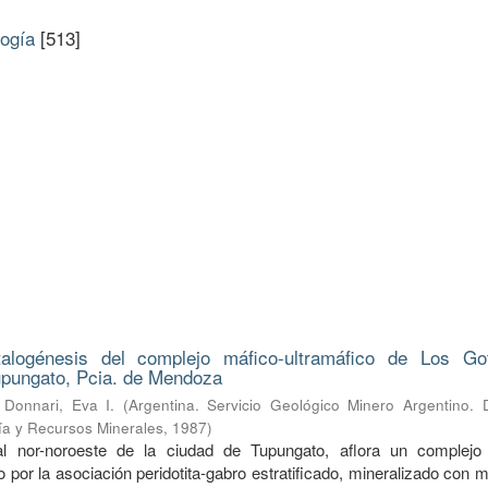
logía
[513]
alogénesis del complejo máfico-ultramáfico de Los Go
pungato, Pcia. de Mendoza
;
Donnari, Eva I.
(
Argentina. Servicio Geológico Minero Argentino. D
ía y Recursos Minerales
,
1987
)
l nor-noroeste de la ciudad de Tupungato, aflora un complejo
 por la asociación peridotita-gabro estratificado, mineralizado con