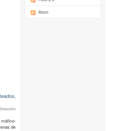
Atom
teados,
irección
 máfico-
 menas de