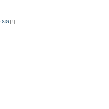
y SIG
[4]