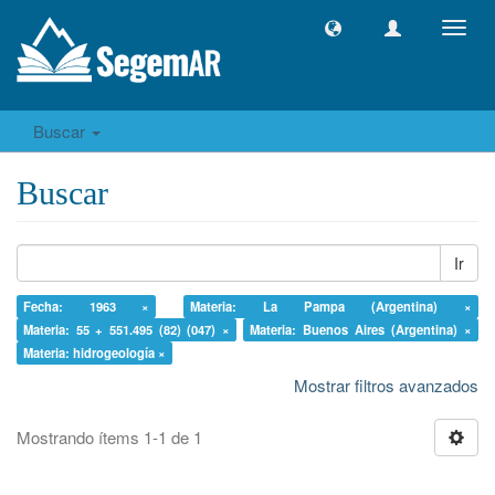
Camb
naveg
Buscar
Buscar
Ir
Fecha: 1963 ×
Materia: La Pampa (Argentina) ×
Materia: 55 + 551.495 (82) (047) ×
Materia: Buenos Aires (Argentina) ×
Materia: hidrogeología ×
Mostrar filtros avanzados
Mostrando ítems 1-1 de 1