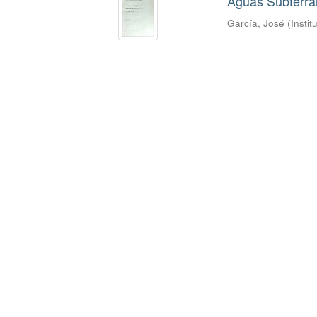
Aguas Subterrá
García, José
(
Insti