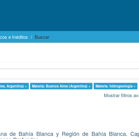
cos e Inéditos
Buscar
res, Argentina) ×
Materia: Buenos Aires (Argentina) ×
Materia: hidrogeología ×
Mostrar filtros 
ana de Bahía Blanca y Región de Bahía Blanca. Ca