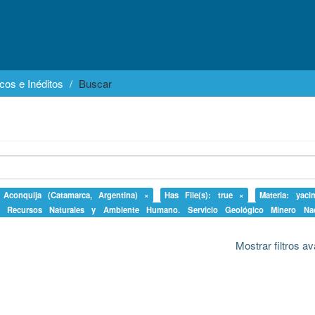
cos e Inéditos
Buscar
: Aconquija (Catamarca, Argentina) ×
Has File(s): true ×
Materia: yaci
 de Recursos Naturales y Ambiente Humano. Servicio Geológico Minero Na
Mostrar filtros 