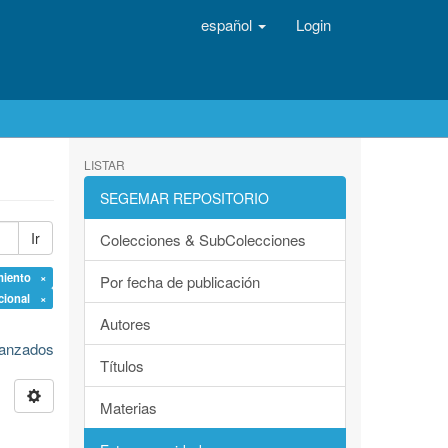
español
Login
LISTAR
SEGEMAR REPOSITORIO
Ir
Colecciones & SubColecciones
miento ×
Por fecha de publicación
cional ×
Autores
avanzados
Títulos
Materias