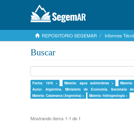
REPOSITORIO SEGEMAR
Informes Técni
Buscar
Fecha: 1976 ×
Materia: agua subterránea ×
Materia
Autor: Argentina. Ministerio de Economía. Secretaría
Materia: Catamarca (Argentina) ×
Materia: hidrogeología ×
Mostrando ítems 1-1 de 1