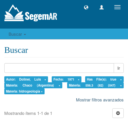
Camb
naveg
Buscar
Buscar
Ir
Autor: Doliner, Luis ×
Fecha: 1971 ×
Has File(s): true ×
Materia: Chaco (Argentina) ×
Materia: 556.3 (82) (047) ×
Materia: hidrogeología ×
Mostrar filtros avanzados
Mostrando ítems 1-1 de 1