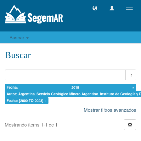
Camb
naveg
Buscar
Buscar
Ir
Fecha: 2018 ×
Autor: Argentina. Servicio Geológico Minero Argentino. Instituto de Geología y 
Fecha: [2000 TO 2023] ×
Mostrar filtros avanzados
Mostrando ítems 1-1 de 1