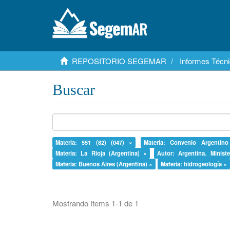
REPOSITORIO SEGEMAR
Informes Técni
Buscar
Materia: 551 (82) (047) ×
Materia: Convenio Argenti
Materia: La Rioja (Argentina) ×
Autor: Argentina. Minist
Materia: Buenos Aires (Argentina) ×
Materia: hidrogeología ×
Mostrando ítems 1-1 de 1