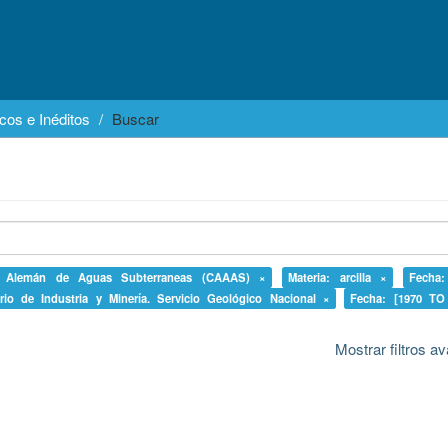
cos e Inéditos
Buscar
no Alemán de Aguas Subterraneas (CAAAS) ×
Materia: arcilla ×
Fecha
erio de Industria y Minería. Servicio Geológico Nacional ×
Fecha: [1970 TO
Mostrar filtros 