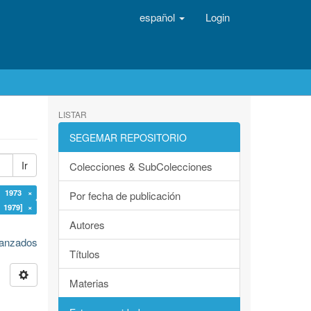
español
Login
LISTAR
SEGEMAR REPOSITORIO
Ir
Colecciones & SubColecciones
: 1973 ×
Por fecha de publicación
 1979] ×
Autores
avanzados
Títulos
Materias