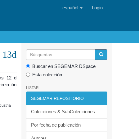
español
Login
 13d
Buscar en SEGEMAR DSpace
Esta colección
as 12 d
Dirección
LISTAR
SEGEMAR REPOSITORIO
dustria
Colecciones & SubColecciones
Por fecha de publicación
Autores