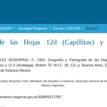
EGEMAR
Geología Regional
Escala 1:200.000
Ver ítem
de las Hojas 12d (Capillitas) y
EZ BONORINO, F., 1950. Geografía y Petrografía de las Hoj
tas) y 13 d (Andalaga). Boletín 70, M.I.C. 65, 121 p. Buenos Aires, 
 de Industria Minera
onzález Bonorino, Felix. Ministerio de Industria y Comercio. Dirección General de In
Minera; Argentina.
epositorio.segemar.gov.ar/308849217/567