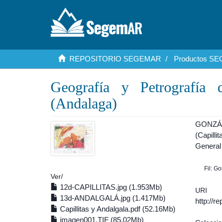
REPOSITORIO SEGEMAR
Productos S
Geografía y Petrografía 
(Andalaga)
GONZÁL
(Capilli
General
Fil: G
Ver/
12d-CAPILLITAS.jpg (1.953Mb)
URI
13d-ANDALGALÁ.jpg (1.417Mb)
http://r
Capillitas y Andalgala.pdf (52.16Mb)
imagen001.TIF (85.02Mb)