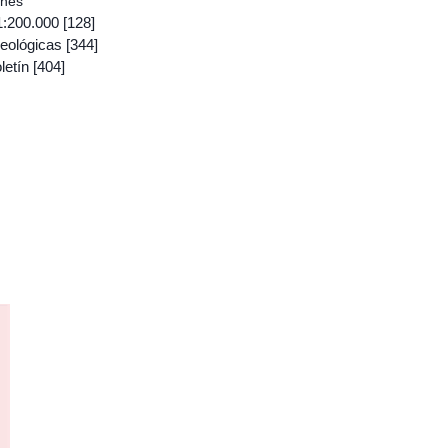
ones
1:200.000
[128]
eológicas
[344]
letín
[404]