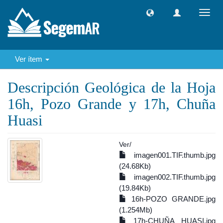
Camb
naveg
Ver ítem
Descripción Geológica de la Hoja
16h, Pozo Grande y 17h, Chuña
Huasi
Ver/
imagen001.TIF.thumb.jpg
(24.68Kb)
imagen002.TIF.thumb.jpg
(19.84Kb)
16h-POZO GRANDE.jpg
(1.254Mb)
17h-CHUÑA HUASI.jpg