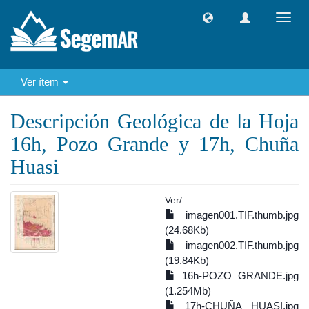
Camb
naveg
Ver ítem
Descripción Geológica de la Hoja
16h, Pozo Grande y 17h, Chuña
Huasi
Ver/
imagen001.TIF.thumb.jpg
(24.68Kb)
imagen002.TIF.thumb.jpg
(19.84Kb)
16h-POZO GRANDE.jpg
(1.254Mb)
17h-CHUÑA HUASI.jpg