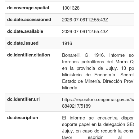
dc.coverage.spatial
1001328
dc.date.accessioned
2026-07-06T12:55:43Z
dc.date.available
2026-07-06T12:55:43Z
dc.date.issued
1916
dc.identifier.citation
Bonarelli, G. 1916. Informe sobr
terrenos petrolíferos del Morro Qu
en la provincia de Jujuy. 13 pp. J
Ministerio de Economía. Secretar
Estado de Minería. Dirección Provinc
Minería.
dc.identifier.uri
https://repositorio.segemar.gov.ar/han
8849217/5189
dc.description
El informe se encuentra disponib
soporte papel en la delegación SE
Jujuy, en caso de requerir la consult
favor escribir al co