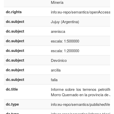
Minería
dc.rights
info:eu-repo/semantics/openAccess
dc.subject
Jujuy (Argentina)
dc.subject
arenisca
dc.subject
escala: 1:500000
dc.subject
escala: 1:200000
dc.subject
Devónico
dc.subject
arcilla
dc.subject
falla
dc.title
Informe sobre los terrenos petrolífer
Morro Quemado en la provincia de Ju
dc.type
info:eu-repo/semantics/publishedVers
dc.type
info:ar-repo/semantics/informe técnic