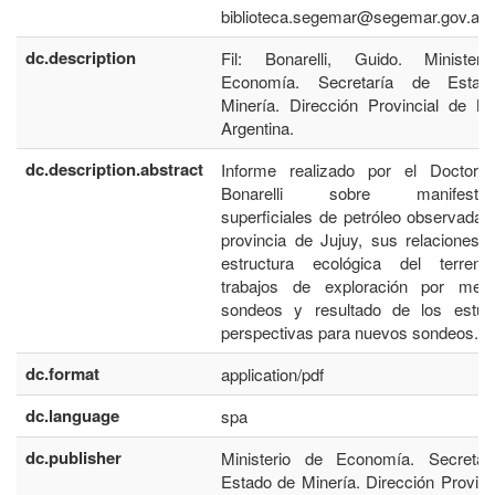
biblioteca.segemar@segemar.gov.ar
dc.description
Fil: Bonarelli, Guido. Minister
Economía. Secretaría de Esta
Minería. Dirección Provincial de Mi
Argentina.
dc.description.abstract
Informe realizado por el Doctor 
Bonarelli sobre manifestaci
superficiales de petróleo observadas
provincia de Jujuy, sus relaciones 
estructura ecológica del terreno
trabajos de exploración por med
sondeos y resultado de los estud
perspectivas para nuevos sondeos.
dc.format
application/pdf
dc.language
spa
dc.publisher
Ministerio de Economía. Secretar
Estado de Minería. Dirección Provinc