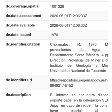
dc.coverage.spatial
1001328
dc.date.accessioned
2026-06-01T12:06:33Z
dc.date.available
2026-06-01T12:06:33Z
dc.date.issued
1970
dc.identifier.citation
Chomnales, R. 1970. Miner
provenientes de Agua Bla
Departamento Santa Bárbara. 4 pp. 
Dirección Provincial de Minería de 
Instituto de Geología y Mine
Universidad Nacional de Tucumán
dc.identifier.uri
https://repositorio.segemar.gov.ar/han
8849217/5152
dc.description
El informe se encuentra disponib
soporte papel en la delegación SE
Jujuy, en caso de requerir la consult
favor escribir al co