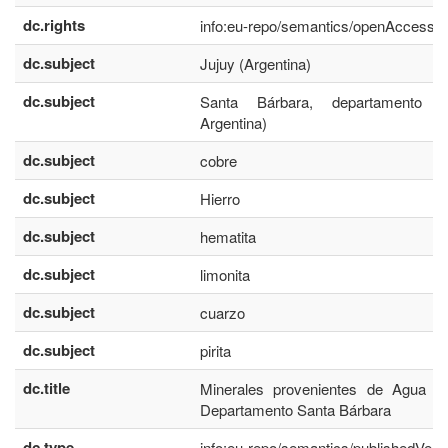
dc.rights
info:eu-repo/semantics/openAccess
dc.subject
Jujuy (Argentina)
dc.subject
Santa Bárbara, departamento (J
Argentina)
dc.subject
cobre
dc.subject
Hierro
dc.subject
hematita
dc.subject
limonita
dc.subject
cuarzo
dc.subject
pirita
dc.title
Minerales provenientes de Agua Bl
Departamento Santa Bárbara
dc.type
info:eu-repo/semantics/publishedVers