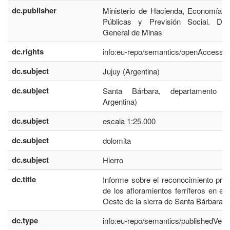
dc.publisher
Ministerio de Hacienda, Economía, 
Públicas y Previsión Social. Dire
General de Minas
dc.rights
info:eu-repo/semantics/openAccess
dc.subject
Jujuy (Argentina)
dc.subject
Santa Bárbara, departamento (J
Argentina)
dc.subject
escala 1:25.000
dc.subject
dolomita
dc.subject
Hierro
dc.title
Informe sobre el reconocimiento prel
de los afloramientos ferríferos en el 
Oeste de la sierra de Santa Bárbara
dc.type
info:eu-repo/semantics/publishedVers