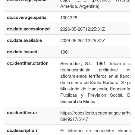
America, Argentina)
dc.coverage.spatial
1001328
dc.date.accessioned
2026-05-26T12:25:31Z
dc.date.available
2026-05-26T12:25:31Z
dc.date.issued
1961
dc.identifier.citation
Bermudez, S.L. 1961. Informe sob
reconocimiento preliminar d
afloramientos ferríferos en el flanco
de la sierra de Santa Bárbara. 20 pp. 
Ministerio de Hacienda, Economía, 
Públicas y Previsión Social. Dire
General de Minas
dc.identifier.uri
https://repositorio.segemar.gov.ar/han
8849217/5147
dc.description
El informe se encuentra disponib