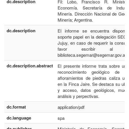
dc.description
Fil: Lobo, Francisco R. Minister
Economía. Secretaría de Indust
Minería. Dirección Nacional de Geol
Minería; Argentina.
dc.description
El informe se encuentra disponib
soporte papel en la delegación SE
Jujuy, en caso de requerir la consult
favor escribir al co
biblioteca.segemar@segemar.gov.ar
dc.description.abstract
El presente informe trata sobre un
reconocimiento geológico de al
afloramientos de piedras caliza ub
en la Finca Jaire. Se destaca su ubi
y acceso, datos geológicos, muest
análisis y perpectivas.
dc.format
application/pdf
dc.language
spa
dc.publisher
Ministerio de Economía. Secretar