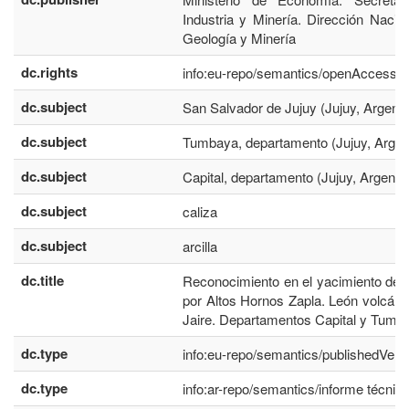
Industria y Minería. Dirección Nacio
Geología y Minería
dc.rights
info:eu-repo/semantics/openAccess
dc.subject
San Salvador de Jujuy (Jujuy, Argenti
dc.subject
Tumbaya, departamento (Jujuy, Argen
dc.subject
Capital, departamento (Jujuy, Argentin
dc.subject
caliza
dc.subject
arcilla
dc.title
Reconocimiento en el yacimiento de 
por Altos Hornos Zapla. León volcán,
Jaire. Departamentos Capital y Tumb
dc.type
info:eu-repo/semantics/publishedVers
dc.type
info:ar-repo/semantics/informe técnic