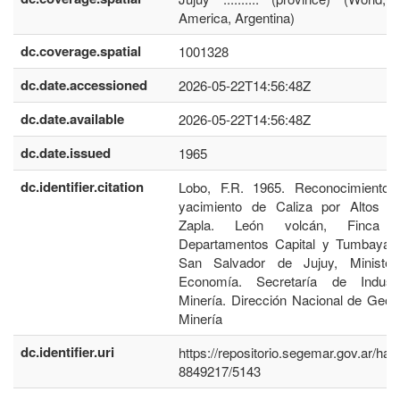
America, Argentina)
dc.coverage.spatial
1001328
dc.date.accessioned
2026-05-22T14:56:48Z
dc.date.available
2026-05-22T14:56:48Z
dc.date.issued
1965
dc.identifier.citation
Lobo, F.R. 1965. Reconocimiento 
yacimiento de Caliza por Altos H
Zapla. León volcán, Finca J
Departamentos Capital y Tumbaya. 
San Salvador de Jujuy, Minister
Economía. Secretaría de Indust
Minería. Dirección Nacional de Geol
Minería
dc.identifier.uri
https://repositorio.segemar.gov.ar/han
8849217/5143