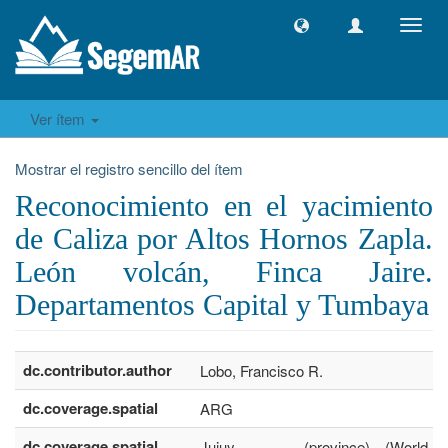
Camb
naveg
Ver ítem
Mostrar el registro sencillo del ítem
Reconocimiento en el yacimiento
de Caliza por Altos Hornos Zapla.
León volcán, Finca Jaire.
Departamentos Capital y Tumbaya
dc.contributor.author
Lobo, Francisco R.
dc.coverage.spatial
ARG
dc.coverage.spatial
Jujuy .......... (province) (World,