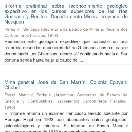
Informe preliminar sobre reconocimiento geológico
expeditivo en los cursos superiores de los ríos
Guañaco y Reñileo. Departamento Minas, provincia de
Neuquén
Perez R., Santiago
(
Secretaría de Estado de Minería. Yacimientos
Carboníferos Fiscales
,
1979
)
Reconocimiento geológico expeditivo que consistió en una
recorrida desde las cabeceras del río Gueñacos hasta el paraje
denominado Las Chamisas, desde allí continuando hacia el Sur
por una senda hasta bajar al cauce del ...
Mina general José de San Martín. Colonia Epuyen,
Chubut
Fossa Mancini, Enrique
(
Argentina. Secretaría de Estado de
Energía y Combustibles. Yacimientos Carboníferos Fiscales.
,
1940
)
El informe retoma un examen minucioso llevado adelante por
Remigio Rigal en 1923 con abundantes datos geológicos,
paleontológicos y mineros. El informe de Fossa Mancini
realizado en marzo de 1940 tuvo por objeto observar ...