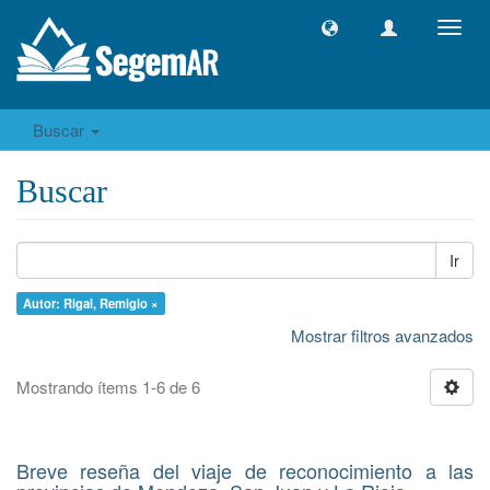
Camb
naveg
Buscar
Buscar
Ir
Autor: Rigal, Remigio ×
Mostrar filtros avanzados
Mostrando ítems 1-6 de 6
Breve reseña del viaje de reconocimiento a las