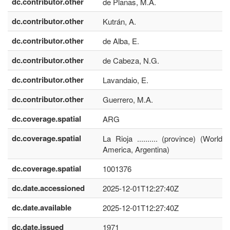
dc.contributor.other
de Planas, M.A.
dc.contributor.other
Kutrán, A.
dc.contributor.other
de Alba, E.
dc.contributor.other
de Cabeza, N.G.
dc.contributor.other
Lavandaio, E.
dc.contributor.other
Guerrero, M.A.
dc.coverage.spatial
ARG
dc.coverage.spatial
La Rioja .......... (province) (World,
America, Argentina)
dc.coverage.spatial
1001376
dc.date.accessioned
2025-12-01T12:27:40Z
dc.date.available
2025-12-01T12:27:40Z
dc.date.issued
1971