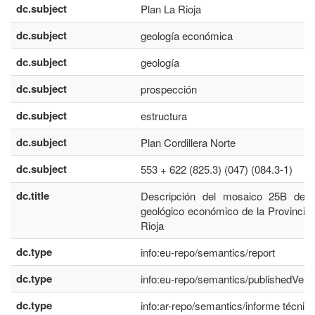
dc.subject
Plan La Rioja
dc.subject
geología económica
dc.subject
geología
dc.subject
prospección
dc.subject
estructura
dc.subject
Plan Cordillera Norte
dc.subject
553 + 622 (825.3) (047) (084.3-1)
dc.title
Descripción del mosaico 25B del
geológico económico de la Provincia
Rioja
dc.type
info:eu-repo/semantics/report
dc.type
info:eu-repo/semantics/publishedVers
dc.type
info:ar-repo/semantics/informe técnic