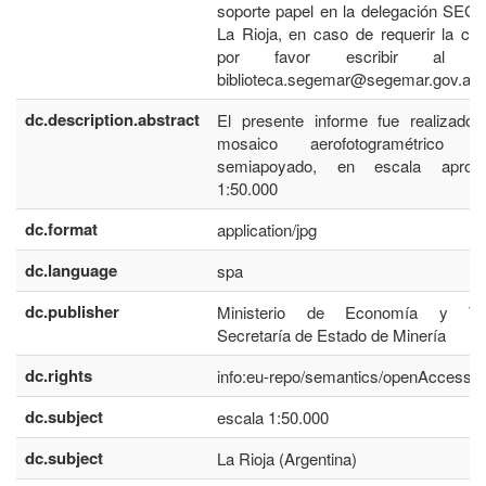
soporte papel en la delegación SE
La Rioja, en caso de requerir la con
por favor escribir al co
biblioteca.segemar@segemar.gov.ar
dc.description.abstract
El presente informe fue realizado 
mosaico aerofotogramétrico I.F
semiapoyado, en escala aprox
1:50.000
dc.format
application/jpg
dc.language
spa
dc.publisher
Ministerio de Economía y Tra
Secretaría de Estado de Minería
dc.rights
info:eu-repo/semantics/openAccess
dc.subject
escala 1:50.000
dc.subject
La Rioja (Argentina)