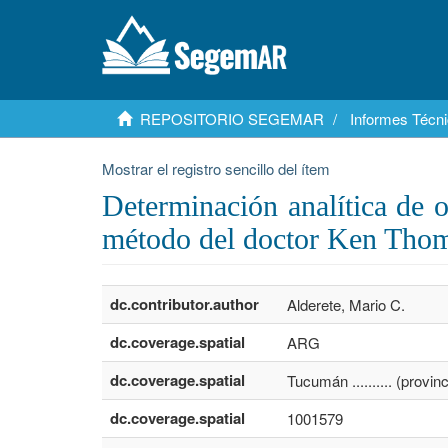
REPOSITORIO SEGEMAR
Informes Técni
Mostrar el registro sencillo del ítem
Determinación analítica de 
método del doctor Ken Tho
dc.contributor.author
Alderete, Mario C.
dc.coverage.spatial
ARG
dc.coverage.spatial
Tucumán .......... (provi
dc.coverage.spatial
1001579