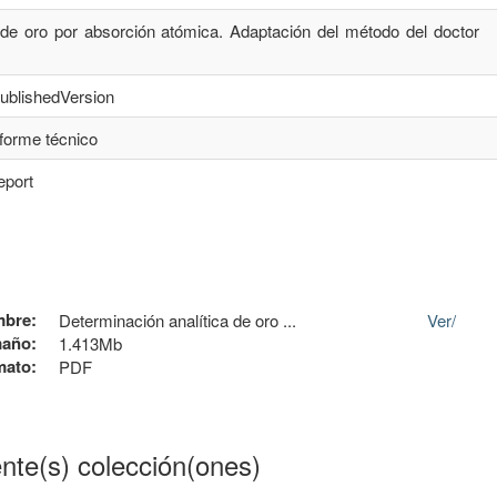
 de oro por absorción atómica. Adaptación del método del doctor
publishedVersion
nforme técnico
eport
bre:
Determinación analítica de oro ...
Ver/
año:
1.413Mb
mato:
PDF
ente(s) colección(ones)