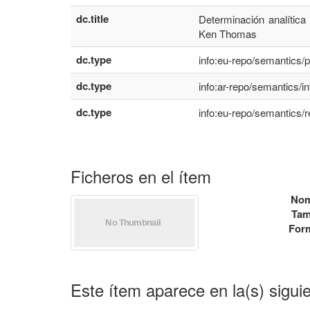
dc.title
Determinación analítica
Ken Thomas
dc.type
info:eu-repo/semantics/
dc.type
info:ar-repo/semantics/i
dc.type
info:eu-repo/semantics/r
Ficheros en el ítem
Nom
Tam
For
Este ítem aparece en la(s) sigui