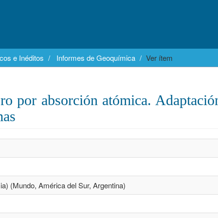
cos e Inéditos
Informes de Geoquímica
Ver ítem
oro por absorción atómica. Adaptació
mas
ncia) (Mundo, América del Sur, Argentina)