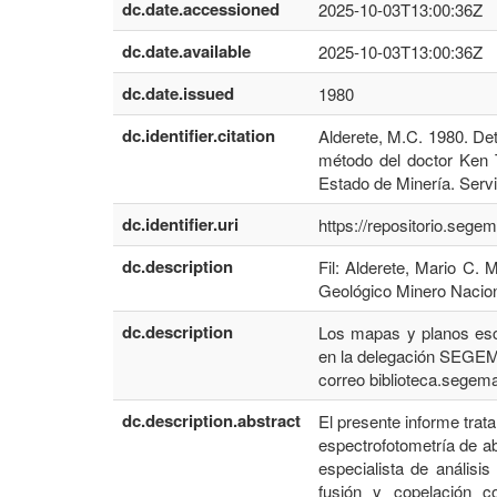
dc.date.accessioned
2025-10-03T13:00:36Z
dc.date.available
2025-10-03T13:00:36Z
dc.date.issued
1980
dc.identifier.citation
Alderete, M.C. 1980. Det
método del doctor Ken 
Estado de Minería. Serv
dc.identifier.uri
https://repositorio.seg
dc.description
Fil: Alderete, Mario C. 
Geológico Minero Nacion
dc.description
Los mapas y planos esc
en la delegación SEGEMA
correo biblioteca.sege
dc.description.abstract
El presente informe trat
espectrofotometría de a
especialista de anális
fusión y copelación c