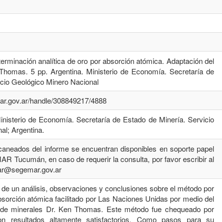
erminación analítica de oro por absorción atómica. Adaptación del
Thomas. 5 pp. Argentina. Ministerio de Economía. Secretaría de
icio Geológico Minero Nacional
emar.gov.ar/handle/308849217/4888
Ministerio de Economía. Secretaría de Estado de Minería. Servicio
al; Argentina.
aneados del informe se encuentran disponibles en soporte papel
R Tucumán, en caso de requerir la consulta, por favor escribir al
mar@segemar.gov.ar
a de un análisis, observaciones y conclusiones sobre el método por
bsorción atómica facilitado por Las Naciones Unidas por medio del
is de minerales Dr. Ken Thomas. Este método fue chequeado por
on resultados altamente satisfactorios. Como pasos para su