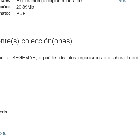
bre:
Exploración geológico minera de ...
Ver/
año:
20.89Mb
mato:
PDF
ente(s) colección(ones)
por el SEGEMAR, o por los distintos organismos que ahora lo c
eria.
oja