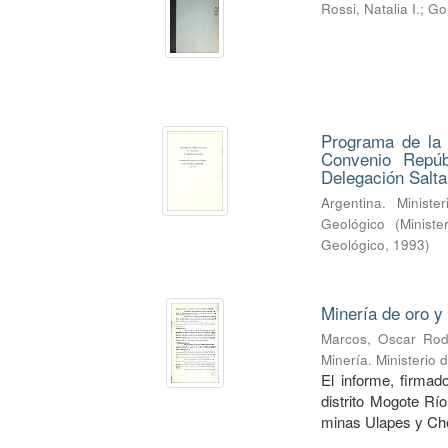
Rossi, Natalia I.
;
Go
Programa de la 
Convenio Repúb
Delegación Salta
Argentina. Minist
Geológico
(
Minist
Geológico
,
1993
)
Minería de oro y
Marcos, Oscar Rod
Minería. Ministerio
El informe, firmad
distrito Mogote Río
minas Ulapes y Ch