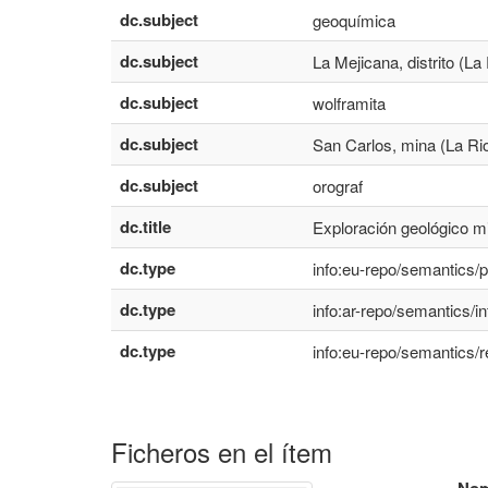
dc.subject
geoquímica
dc.subject
La Mejicana, distrito (La
dc.subject
wolframita
dc.subject
San Carlos, mina (La Rio
dc.subject
orograf
dc.title
Exploración geológico mi
dc.type
info:eu-repo/semantics/
dc.type
info:ar-repo/semantics/i
dc.type
info:eu-repo/semantics/r
Ficheros en el ítem