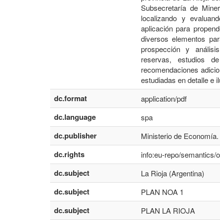
Subsecretaría de Miner
localizando y evaluan
aplicación para propen
diversos elementos pa
prospección y análisis
reservas, estudios de
recomendaciones adicion
estudiadas en detalle e
dc.format
application/pdf
dc.language
spa
dc.publisher
Ministerio de Economía.
dc.rights
info:eu-repo/semantics
dc.subject
La Rioja (Argentina)
dc.subject
PLAN NOA 1
dc.subject
PLAN LA RIOJA