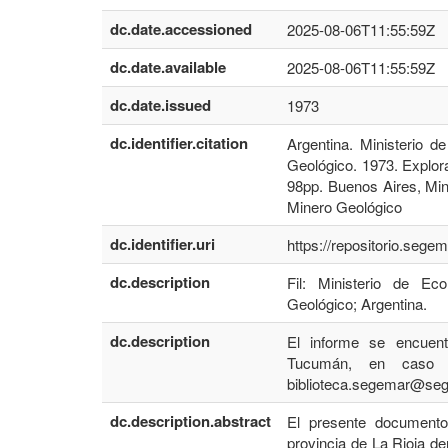
dc.date.accessioned
2025-08-06T11:55:59Z
dc.date.available
2025-08-06T11:55:59Z
dc.date.issued
1973
dc.identifier.citation
Argentina. Ministerio d
Geológico. 1973. Explora
98pp. Buenos Aires, Min
Minero Geológico
dc.identifier.uri
https://repositorio.seg
dc.description
Fil: Ministerio de Ec
Geológico; Argentina.
dc.description
El informe se encuen
Tucumán, en caso de
biblioteca.segemar@seg
dc.description.abstract
El presente documento
provincia de La Rioja de