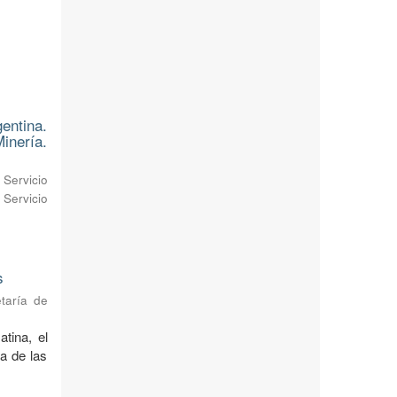
entina.
inería.
Servicio
Servicio
s
taría de
tina, el
ra de las