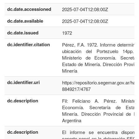
dc.date.accessioned
2025-07-04T12:08:00Z
dc.date.available
2025-07-04T12:08:00Z
dc.date.issued
1972
dc.identifier.citation
Pérez, F.A. 1972. Informe determina
ubicación del Portezuelo 14pp. J
Ministerio de Economía. Secretar
Estado de Minería. Dirección Provinc
Minería
dc.identifier.uri
https://repositorio.segemar.gov.ar/han
8849217/4767
dc.description
Fil: Feliciano A. Pérez. Minister
Economía. Secretaría de Esta
Minería. Dirección Provincial de Mi
Argentina
dc.description
El informe se encuentra disponib
soporte papel en la delegación SE