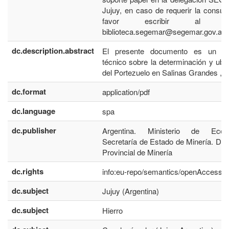
Jujuy, en caso de requerir la consult
favor escribir al co
biblioteca.segemar@segemar.gov.ar
dc.description.abstract
El presente documento es un in
técnico sobre la determinación y ubi
del Portezuelo en Salinas Grandes , S
dc.format
application/pdf
dc.language
spa
dc.publisher
Argentina. Ministerio de Econ
Secretaría de Estado de Minería. Dir
Provincial de Minería
dc.rights
info:eu-repo/semantics/openAccess
dc.subject
Jujuy (Argentina)
dc.subject
Hierro