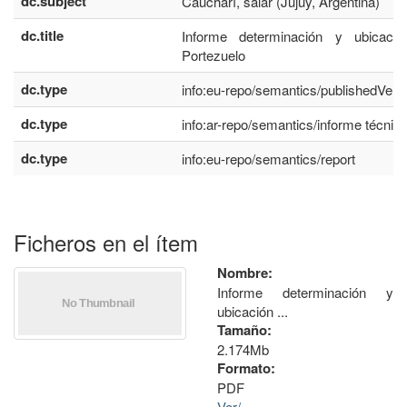
dc.subject
Caucharí, salar (Jujuy, Argentina)
dc.title
Informe determinación y ubicació
Portezuelo
dc.type
info:eu-repo/semantics/publishedVers
dc.type
info:ar-repo/semantics/informe técnic
dc.type
info:eu-repo/semantics/report
Ficheros en el ítem
Nombre:
Informe determinación y
ubicación ...
Tamaño:
2.174Mb
Formato:
PDF
Ver/