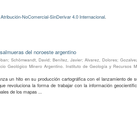
tribución-NoComercial-SinDerivar 4.0 Internacional
.
n salmueras del noroeste argentino
eban
;
Schömwandt, David
;
Benítez, Javier
;
Alvarez, Dolores
;
Gozalvez
icio Geológico Minero Argentino. Instituto de Geología y Recursos M
a un hito en su producción cartográfica con el lanzamiento de s
que revoluciona la forma de trabajar con la información geocientífi
ales de los mapas ...