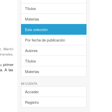
Títulos
Materias
Esta colección
Por fecha de publicación
, Martín
Autores
inerales
,
Títulos
u primer
ca. A las
Materias
MI CUENTA
Acceder
Registro