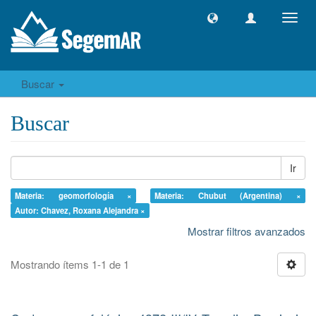
Camb
naveg
Buscar
Buscar
Ir
Materia: geomorfología ×
Materia: Chubut (Argentina) ×
Autor: Chavez, Roxana Alejandra ×
Mostrar filtros avanzados
Mostrando ítems 1-1 de 1