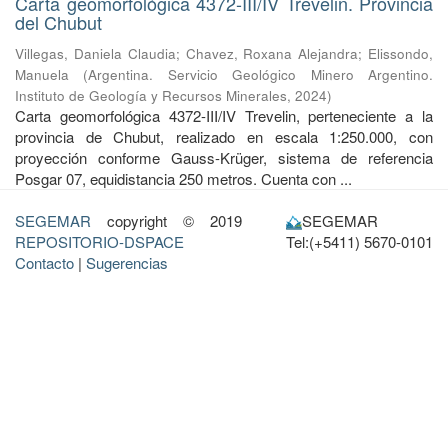
Carta geomorfológica 4372-III/IV Trevelin. Provincia
del Chubut
Villegas, Daniela Claudia
;
Chavez, Roxana Alejandra
;
Elissondo,
Manuela
(
Argentina. Servicio Geológico Minero Argentino.
Instituto de Geología y Recursos Minerales
,
2024
)
Carta geomorfológica 4372-III/IV Trevelin, perteneciente a la
provincia de Chubut, realizado en escala 1:250.000, con
proyección conforme Gauss-Krüger, sistema de referencia
Posgar 07, equidistancia 250 metros. Cuenta con ...
SEGEMAR
copyright © 2019
SEGEMAR
REPOSITORIO-DSPACE
Tel:(+5411) 5670-0101
Contacto
|
Sugerencias