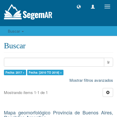
Camb
naveg
Buscar
Buscar
Ir
Fecha: 2017 ×
Fecha: [2010 TO 2019] ×
Mostrar filtros avanzados
Mostrando ítems 1-1 de 1
Mapa geomorfológico Provincia de Buenos Aires,