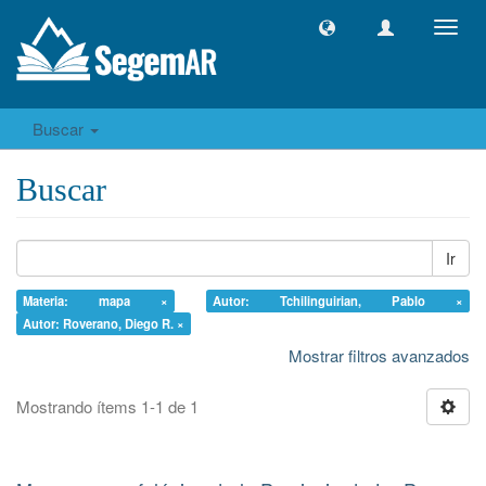
Camb
naveg
Buscar
Buscar
Ir
Materia: mapa ×
Autor: Tchilinguirian, Pablo ×
Autor: Roverano, Diego R. ×
Mostrar filtros avanzados
Mostrando ítems 1-1 de 1