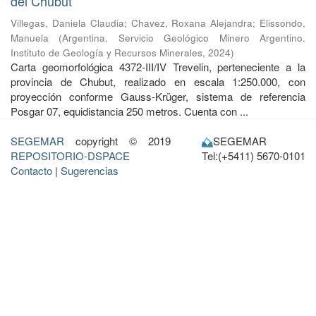
del Chubut
Villegas, Daniela Claudia
;
Chavez, Roxana Alejandra
;
Elissondo,
Manuela
(
Argentina. Servicio Geológico Minero Argentino.
Instituto de Geología y Recursos Minerales
,
2024
)
Carta geomorfológica 4372-III/IV Trevelin, perteneciente a la
provincia de Chubut, realizado en escala 1:250.000, con
proyección conforme Gauss-Krüger, sistema de referencia
Posgar 07, equidistancia 250 metros. Cuenta con ...
SEGEMAR
copyright © 2019
SEGEMAR
REPOSITORIO-DSPACE
Tel:(+5411) 5670-0101
Contacto
|
Sugerencias