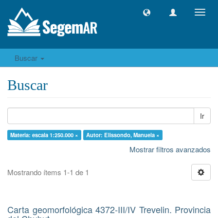
Camb
naveg
Buscar
Buscar
Ir
Materia: escala 1:250.000 ×
Autor: Elissondo, Manuela ×
Mostrar filtros avanzados
Mostrando ítems 1-1 de 1
Carta geomorfológica 4372-III/IV Trevelin. Provincia