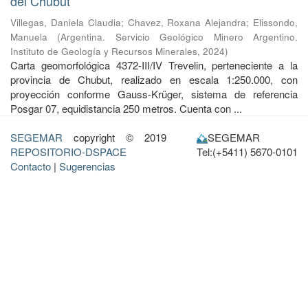
del Chubut
Villegas, Daniela Claudia
;
Chavez, Roxana Alejandra
;
Elissondo,
Manuela
(
Argentina. Servicio Geológico Minero Argentino.
Instituto de Geología y Recursos Minerales
,
2024
)
Carta geomorfológica 4372-III/IV Trevelin, perteneciente a la
provincia de Chubut, realizado en escala 1:250.000, con
proyección conforme Gauss-Krüger, sistema de referencia
Posgar 07, equidistancia 250 metros. Cuenta con ...
SEGEMAR
copyright © 2019
SEGEMAR
REPOSITORIO-DSPACE
Tel:(+5411) 5670-0101
Contacto
|
Sugerencias