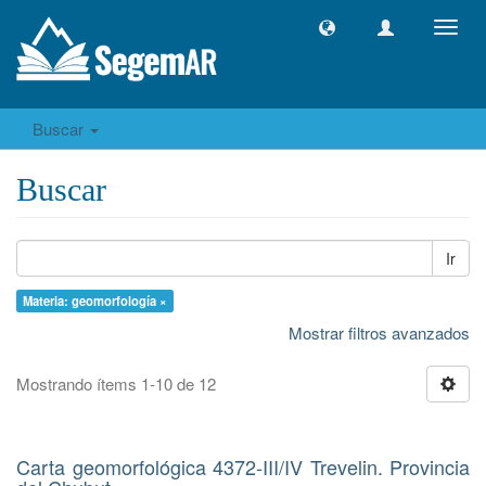
Camb
naveg
Buscar
Buscar
Ir
Materia: geomorfología ×
Mostrar filtros avanzados
Mostrando ítems 1-10 de 12
Carta geomorfológica 4372-III/IV Trevelin. Provincia