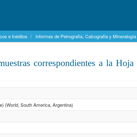
cos e Inéditos
Informes de Petrografía, Calcografía y Mineralogía
muestras correspondientes a la Hoja
nce) (World, South America, Argentina)