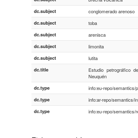
dc.subject
conglomerado arenoso
dc.subject
toba
dc.subject
arenisca
dc.subject
limonita
dc.subject
lutita
dc.title
Estudio petrográfico 
Neuquén
dc.type
info:eu-repo/semantics/
dc.type
info:ar-repo/semantics/i
dc.type
info:eu-repo/semantics/r