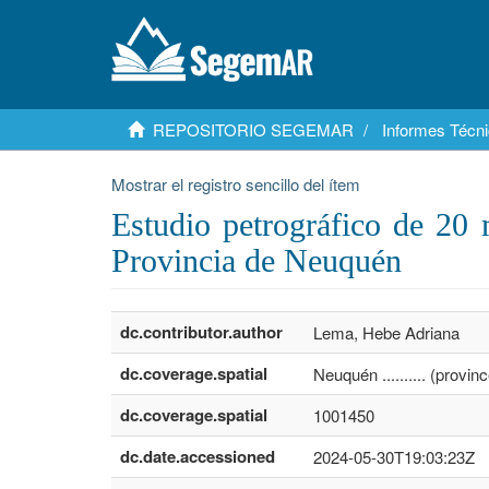
REPOSITORIO SEGEMAR
Informes Técni
Mostrar el registro sencillo del ítem
Estudio petrográfico de 20 
Provincia de Neuquén
dc.contributor.author
Lema, Hebe Adriana
dc.coverage.spatial
Neuquén .......... (provi
dc.coverage.spatial
1001450
dc.date.accessioned
2024-05-30T19:03:23Z