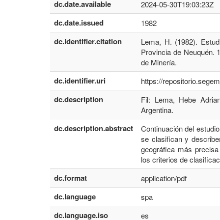
dc.date.available
2024-05-30T19:03:23Z
dc.date.issued
1982
dc.identifier.citation
Lema, H. (1982). Estud
Provincia de Neuquén. 1
de Minería.
dc.identifier.uri
https://repositorio.seg
dc.description
Fil: Lema, Hebe Adria
Argentina.
dc.description.abstract
Continuación del estudio
se clasifican y describ
geográfica más precisa
los criterios de clasifica
dc.format
application/pdf
dc.language
spa
dc.language.iso
es