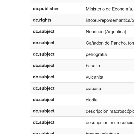
dc.publisher
Ministerio de Economía.
dc.rights
info:eu-repo/semantics
dc.subject
Neuquén (Argentina)
dc.subject
Cañadon de Pancho, for
dc.subject
petrografía
dc.subject
basalto
dc.subject
vulcanita
dc.subject
diabasa
dc.subject
diorita
dc.subject
descripción macroscópi
dc.subject
descripción microscópic
dc.subject
brecha volcánica