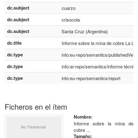
dc.subject
cuarzo
dc.subject
crisocola
dc.subject
Santa Cruz (Argentina)
dc.title
Informe sobre la mina de cobre La Le
dc.type
info:eu-repo/semantics/publishedVers
dc.type
info:ar-repo/semantics/informe técnic
dc.type
info:eu-repo/semantics/report
Ficheros en el ítem
Nombre:
Informe sobre la mina de
cobre ...
Tamaño: