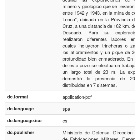
minero y geológico que se llevaron a
entre 1942 y 1943, en la mina de cob
Leona”, ubicada en la Provincia de
Cruz, a una distancia de 162 km. de 
Deseado. Para su exploració
realizaron diferentes labores entr
cuales incluyeron trincheras o zan
los afloramientos y un pique de 30
profundidad bien enmaderado. En el
de este pozo se efectuaron trabajos
un largo total de 23 m. La explor
demostró la presencia de 20 
distribuidas en 7 sistemas.
dc.format
application/pdf
dc.language
spa
dc.language.iso
es
dc.publisher
Ministerio de Defensa. Dirección G
de Fabricaciones Militares. Depart