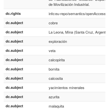
de Movilización Industrial.
dc.rights
info:eu-repo/semantics/openAccess
dc.subject
cobre
dc.subject
La Leona, Mina (Santa Cruz, Argentin
dc.subject
exploración
dc.subject
veta
dc.subject
calcopirita
dc.subject
bornita
dc.subject
calcosita
dc.subject
yacimientos minerales
dc.subject
azurita
dc.subject
malaquita