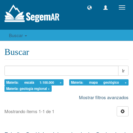
Camb
naveg
Buscar
Buscar
Ir
Materia: escala 1:100.000 ×
Materia: mapa geológico ×
Materia: geología regional ×
Mostrar filtros avanzados
Mostrando ítems 1-1 de 1