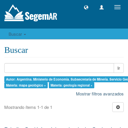
Camb
naveg
Buscar
Buscar
Ir
Autor: Argentina. Ministerio de Economía. Subsecretaría de Minería. Servicio Ge
Materia: mapa geológico ×
Materia: geología regional ×
Mostrar filtros avanzados
Mostrando ítems 1-1 de 1