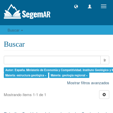
Camb
naveg
Buscar
Buscar
Ir
Autor: España. Ministerio de Economía y Competitividad. Instituto Geológico y
Materia: estructura geológica ×
Materia: geología regional ×
Mostrar filtros avanzados
Mostrando ítems 1-1 de 1