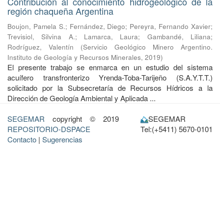
Contribución al conocimiento hidrogeológico de la
región chaqueña Argentina
Boujon, Pamela S.
;
Fernández, Diego
;
Pereyra, Fernando Xavier
;
Trevisiol, Silvina A.
;
Lamarca, Laura
;
Gambandé, Liliana
;
Rodríguez, Valentín
(
Servicio Geológico Minero Argentino.
Instituto de Geología y Recursos Minerales
,
2019
)
El presente trabajo se enmarca en un estudio del sistema
acuífero transfronterizo Yrenda-Toba-Tarijeño (S.A.Y.T.T.)
solicitado por la Subsecretaría de Recursos Hídricos a la
Dirección de Geología Ambiental y Aplicada ...
SEGEMAR
copyright © 2019
SEGEMAR
REPOSITORIO-DSPACE
Tel:(+5411) 5670-0101
Contacto
|
Sugerencias