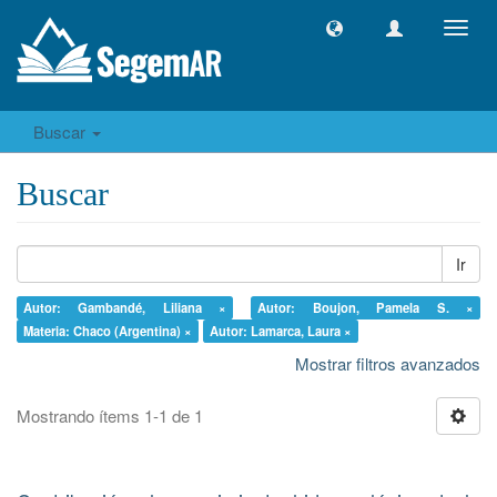
Camb
naveg
Buscar
Buscar
Ir
Autor: Gambandé, Liliana ×
Autor: Boujon, Pamela S. ×
Materia: Chaco (Argentina) ×
Autor: Lamarca, Laura ×
Mostrar filtros avanzados
Mostrando ítems 1-1 de 1